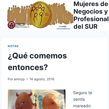
Mujeres de
Saltar
al
Negocios y
contenido
Profesiona
del SUR
NOTAS
¿Qué comemos
entonces?
Por
amnyp
14 agosto, 2016
Seguro te
sentís
mareado