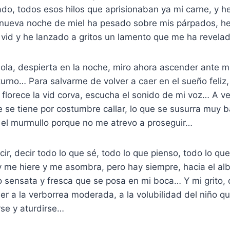
ado, todos esos hilos que aprisionaban ya mi carne, y
a nueva noche de miel ha pesado sobre mis párpados, h
la vid y he lanzado a gritos un lamento que me ha revel
la, despierta en la noche, miro ahora ascender ante mí
turno… Para salvarme de volver a caer en el sueño feliz,
florece la vid corva, escucha el sonido de mi voz… A ve
e se tiene por costumbre callar, lo que se susurra muy b
 el murmullo porque no me atrevo a proseguir…
cir, decir todo lo que sé, todo lo que pienso, todo lo que
 me hiere y me asombra, pero hay siempre, hacia el al
 sensata y fresca que se posa en mi boca… Y mi grito, 
r a la verborrea moderada, a la volubilidad del niño q
rse y aturdirse…