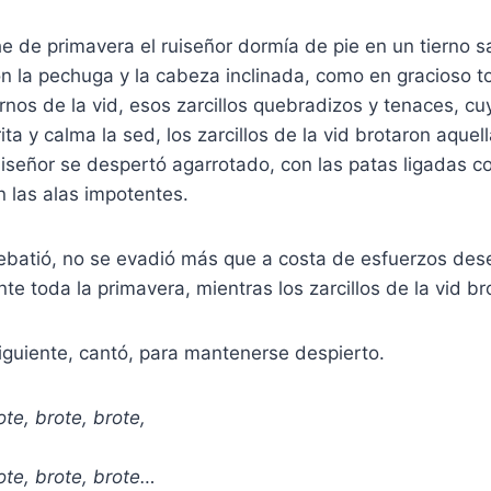
 de primavera el ruiseñor dormía de pie en un tierno s
 la pechuga y la cabeza inclinada, como en gracioso tor
rnos de la vid, esos zarcillos quebradizos y tenaces, c
ita y calma la sed, los zarcillos de la vid brotaron aquel
iseñor se despertó agarrotado, con las patas ligadas c
n las alas impotentes.
debatió, no se evadió más que a costa de esfuerzos des
te toda la primavera, mientras los zarcillos de la vid br
iguiente, cantó, para mantenerse despierto.
ote, brote, brote,
rote, brote, brote…