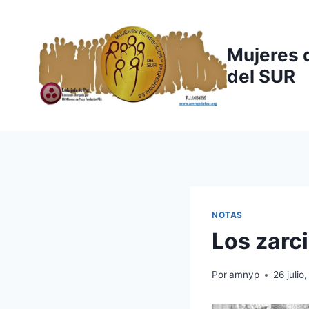
Saltar
al
contenido
Mujeres 
del SUR
NOTAS
Los zarci
Por
amnyp
26 julio