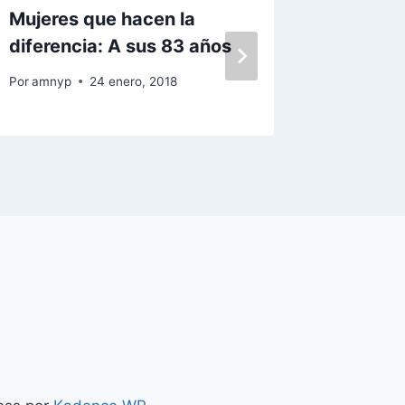
Mujeres que hacen la
Sobre 
diferencia: A sus 83 años
Por
amnyp
Por
amnyp
24 enero, 2018