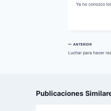
Ya no conozco los
Navegación
ANTERIOR
Luchar para hacer re
de
entradas
Publicaciones Similar