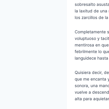
sobresalto asust
la laxitud de un
los zarcillos de 
Completamente so
voluptuoso y taci
mentirosa en que 
febrilmente lo qu
languidece hasta
Quisiera decir, de
que me encanta y
sonora, una mano
vuelve a descende
alta para aquieta