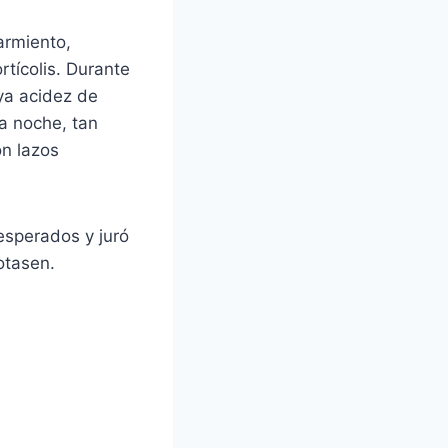
armiento,
tícolis. Durante
uya acidez de
la noche, tan
on lazos
esperados y juró
otasen.