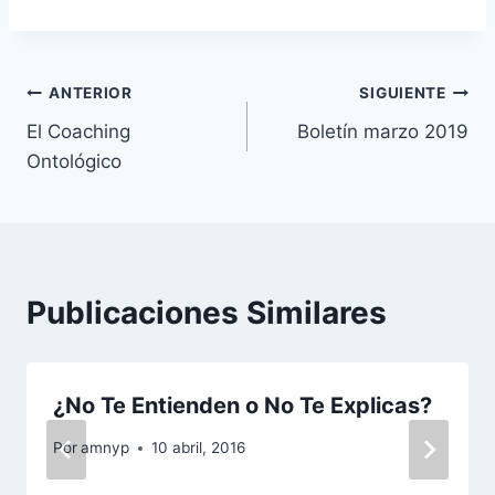
Navegación
ANTERIOR
SIGUIENTE
El Coaching
Boletín marzo 2019
de
Ontológico
entradas
Publicaciones Similares
¿No Te Entienden o No Te Explicas?
Por
amnyp
10 abril, 2016