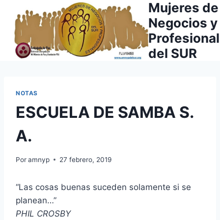
Mujeres de
Saltar
al
Negocios y
contenido
Profesiona
del SUR
NOTAS
ESCUELA DE SAMBA S.
A.
Por
amnyp
27 febrero, 2019
“Las cosas buenas suceden solamente si se
planean…”
PHIL CROSBY