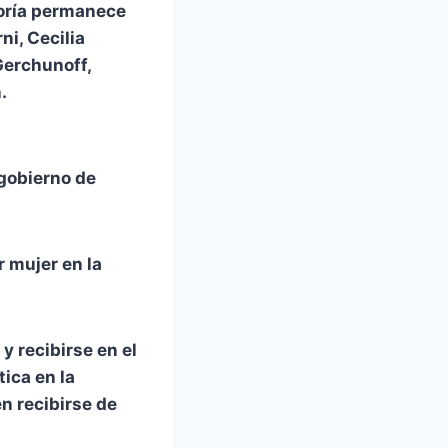
yoría permanece
ni, Cecilia
Gerchunoff,
.
gobierno de
r mujer en la
y recibirse en el
ica en la
n recibirse de