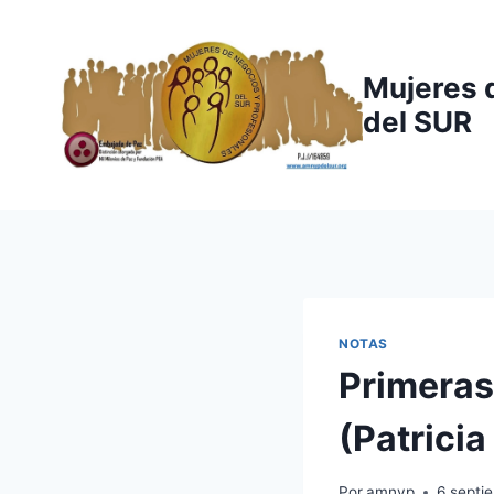
Saltar
al
contenido
Mujeres 
del SUR
NOTAS
Primeras
(Patricia
Por
amnyp
6 septi