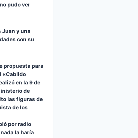
 no pudo ver
n Juan y una
idades con su
ue propuesta para
l «Cabildo
ealizó en la 9 de
Ministerio de
lto las figuras de
ista de los
ló por radio
 nada la haría