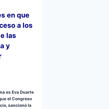
es en que
ceso a los
e las
a y
r
ina es Eva Duarte
que el Congreso
cio, sancionó la