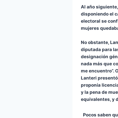
Al año siguiente
disponiendo el ca
electoral se conf
mujeres quedaba
No obstante, Lan
diputada para la
designación géne
nada más que con
me encuentro”. Ot
Lanteri presentó,
proponía licencia
y la pena de muer
equivalentes, y 
Pocos saben que 