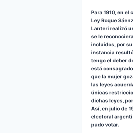
Para 1910, en el 
Ley Roque Sáenz
Lanteri realizó 
se le reconocier
incluidos, por su
instancia resultó
tengo el deber d
está consagrado 
que la mujer goz
las leyes acuerd
únicas restricc
dichas leyes, po
Así, en julio de 
electoral argent
pudo votar.