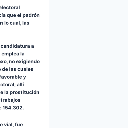
electoral
cía que el padrón
 lo cual, las
 candidatura a
l emplea la
exo, no exigiendo
 de las cuales
 favorable y
toral; allí
e la prostitución
 trabajos
e 154.302.
 vial, fue