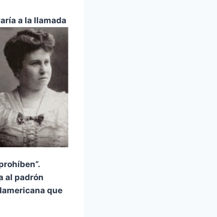
aría a la llamada
prohíben”.
da al padrón
sudamericana que