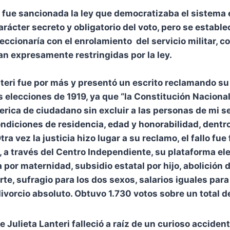
, fue sancionada la ley que democratizaba el sistema 
rácter secreto y obligatorio del voto, pero se estable
eccionaría con el enrolamiento del servicio militar, con
n expresamente restringidas por la ley.
teri fue por más y presentó un escrito reclamando su
s elecciones de 1919, ya que “la Constitución Naciona
rica de ciudadano sin excluir a las personas de mi s
diciones de residencia, edad y honorabilidad, dentro
ra vez la justicia hizo lugar a su reclamo, el fallo fue
 a través del Centro Independiente, su plataforma elec
 por maternidad, subsidio estatal por hijo, abolición d
te, sufragio para los dos sexos, salarios iguales para
divorcio absoluto. Obtuvo 1.730 votos sobre un total d
Julieta Lanteri falleció a raíz de un curioso accidente