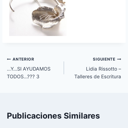
Navegación
ANTERIOR
SIGUIENTE
…Y…SI AYUDAMOS
Lidia Rissotto –
de
TODOS…??? 3
Talleres de Escritura
entradas
Publicaciones Similares