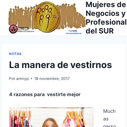
Mujeres de
Saltar
al
Negocios y
contenido
Profesiona
del SUR
NOTAS
La manera de vestirnos
Por
amnyp
18 noviembre, 2017
4 razones para vestirte mejor
Much
as
perso