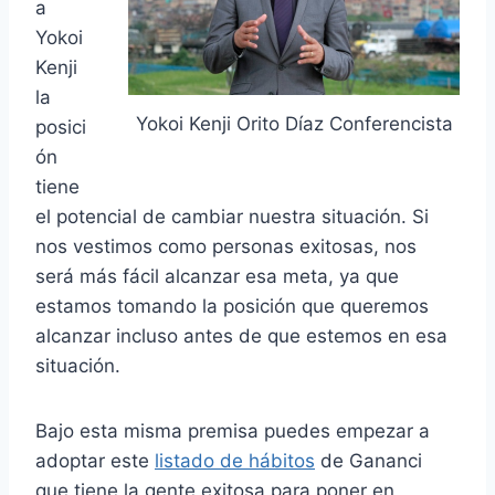
a
Yokoi
Kenji
la
Yokoi Kenji Orito Díaz Conferencista
posici
ón
tiene
el potencial de cambiar nuestra situación. Si
nos vestimos como personas exitosas, nos
será más fácil alcanzar esa meta, ya que
estamos tomando la posición que queremos
alcanzar incluso antes de que estemos en esa
situación.
Bajo esta misma premisa puedes empezar a
adoptar este
listado de hábitos
de Gananci
que tiene la gente exitosa para poner en