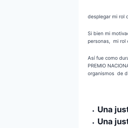
desplegar mi rol 
Si bien mi motiva
personas, mi rol
Así fue como dura
PREMIO NACIONAL
organismos de di
Una jus
Una jus