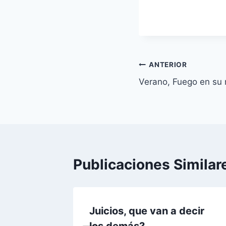
Navegación
ANTERIOR
Verano, Fuego en su
de
entradas
Publicaciones Similar
corona
Juicios, que van a decir