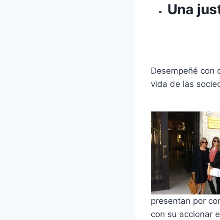
Una jus
Desempeñé con or
vida de las socie
presentan por co
con su accionar 