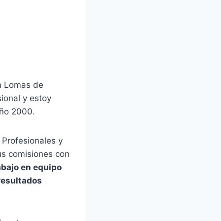
en Lomas de
ional y estoy
año 2000.
 Profesionales y
us comisiones con
abajo en equipo
resultados