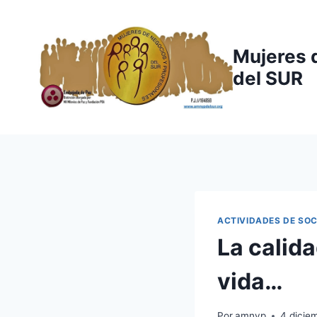
Saltar
al
contenido
Mujeres 
del SUR
ACTIVIDADES DE SOC
La calid
vida…
Por
amnyp
4 dicie