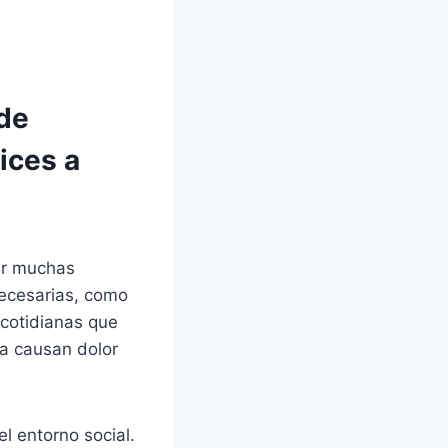
 de
ices a
mar muchas
necesarias, como
 cotidianas que
na causan dolor
l entorno social.