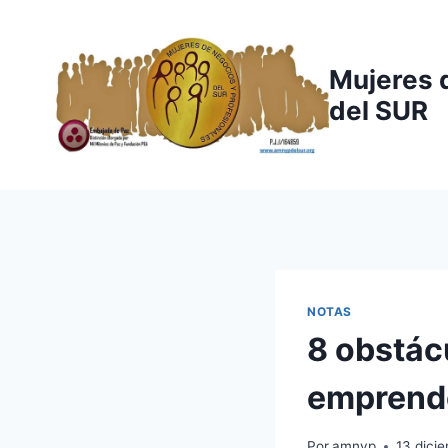
Saltar
al
contenido
Mujeres 
del SUR
NOTAS
8 obstác
emprend
Por
amnyp
13 dici