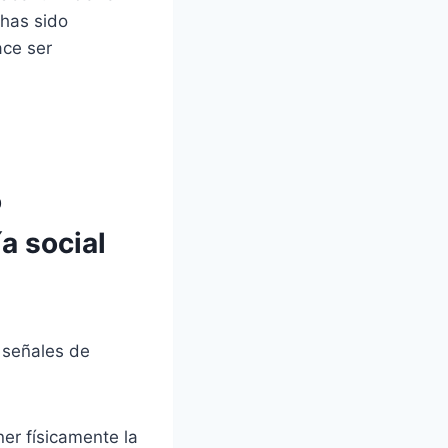
 has sido
ace ser
o
a social
 señales de
ner físicamente la