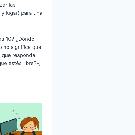
zar las
y lugar) para una
 las 10? ¿Dónde
o no significa que
a que responda:
ue estés libre?»,