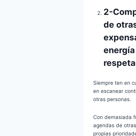
2-Comp
de otra
expensa
energía
respetar
Siempre ten en cu
en escanear cont
otras personas.
Con demasiada fr
agendas de otras
propias prioridad