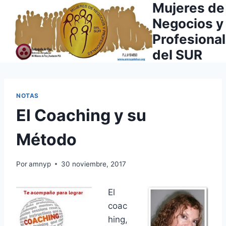
Mujeres de
Saltar
al
Negocios y
contenido
Profesiona
del SUR
NOTAS
El Coaching y su
Método
Por
amnyp
30 noviembre, 2017
El
coac
hing,