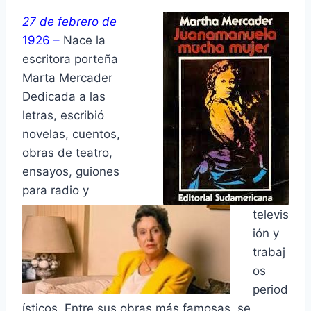
27 de febrero de
1926 –
Nace la
escritora porteña
Marta Mercader
Dedicada a las
letras, escribió
novelas, cuentos,
obras de teatro,
ensayos, guiones
para radio y
televis
ión y
trabaj
os
period
ísticos. Entre sus obras más famosas, se