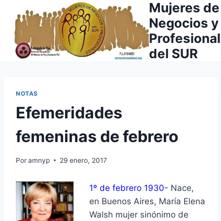
Mujeres de
Saltar
al
Negocios y
contenido
Profesiona
del SUR
NOTAS
Efemeridades
femeninas de febrero
Por
amnyp
29 enero, 2017
1º de febrero 1930-
Nace,
en Buenos Aires, María Elena
Walsh mujer sinónimo de