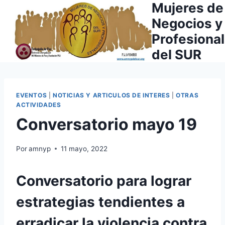
Mujeres de
Saltar
al
Negocios y
contenido
Profesiona
del SUR
EVENTOS
|
NOTICIAS Y ARTICULOS DE INTERES
|
OTRAS
ACTIVIDADES
Conversatorio mayo 19
Por
amnyp
11 mayo, 2022
Conversatorio para lograr
estrategias tendientes a
erradicar la violencia contra