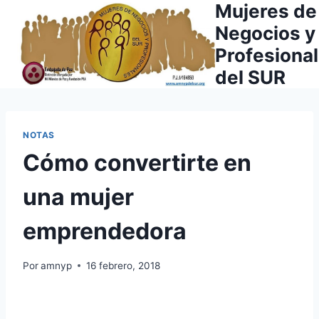
Mujeres de
Saltar
al
Negocios y
contenido
Profesiona
del SUR
NOTAS
Cómo convertirte en
una mujer
emprendedora
Por
amnyp
16 febrero, 2018