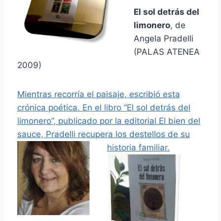
El sol detrás del
limonero
, de
Angela Pradelli
(PALAS ATENEA
2009)
Mientras recorría el paisaje, escribió esta
crónica poética. En el libro “El sol detrás del
limonero”, publicado por la editorial El bien del
sauce, Pradelli recupera los destellos de su
historia familiar.