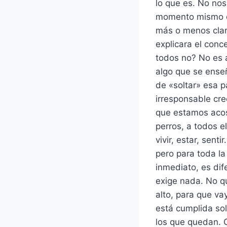
lo que es. No no
momento mismo d
más o menos clar
explicara el conc
todos no? No es a
algo que se ense
de «soltar» esa p
irresponsable cre
que estamos acost
perros, a todos e
vivir, estar, sent
pero para toda la
inmediato, es dif
exige nada. No qu
alto, para que v
está cumplida sol
los que quedan. 