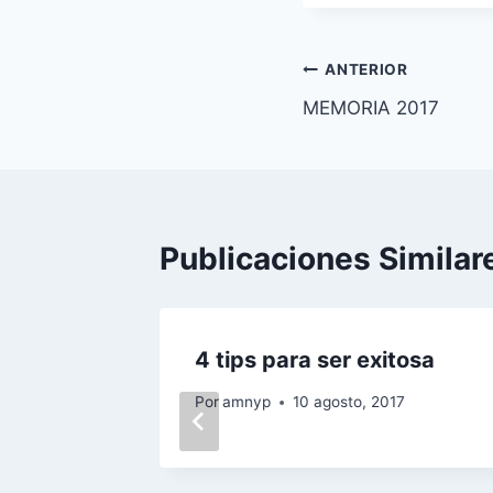
la
entrada:
Navegación
ANTERIOR
MEMORIA 2017
de
entradas
Publicaciones Similar
s en
4 tips para ser exitosa
 y
Por
amnyp
10 agosto, 2017
 2013