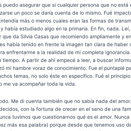
es puedo asegurar que si cualquier persona que no está
rizarse un poco se daría cuenta de lo mismo. Fué impact
Entendía más o menos cuales eran las formas de transmi
y había estudiado algo en la primaria. En fin, nada. Leí, 
ller que da Silvia Casas que recomiendo ampliamente y 
s había tenido en frente la imagen tan clara de haber 
a enfrentarme a la realidad de mi completa ignorancia.
o tiempo. A partir de ahí empecé a leer, a buscar inform
zó mi hambre voraz de conocimiento. Fue el puntapié pa
hos temas, no solo éste en específico. Fué el principi
o me va acompañar toda la vida.
todo. Me di cuenta también que no sabía nada del amor
ecidos, con la fortuna de crecer en el seno de una fam
unca tuvimos que cuestionarnos qué es el amor. Nunca
vez más esa palabra) porque desde que tenemos uso 