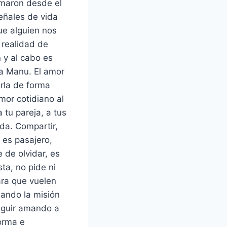
amaron desde el
ñales de vida
ue alguien nos
 realidad de
n y al cabo es
sa Manu. El amor
arla de forma
mor cotidiano al
 tu pareja, a tus
ida. Compartir,
, es pasajero,
e de olvidar, es
ta, no pide ni
ara que vuelen
uando la misión
seguir amando a
orma e