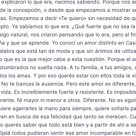
s explicaron lo que era, nacimos sabiendo. Porque nos 
e la concepción, o desde que empezamos a mostrar se
as. Empezamos a decir «Te quiero» sin necesidad de q
epto. Ya sabíamos lo que era. ¿Qué fuerte que no sea la
lgo natural, nos criaron pensando que lo era, pero al fi
ña y que se aprende. Yo conocí un amor distinto en Ca
alabra que está tan de moda y que sin ánimos de utiliz
o que es la que mejor cabe a esta cuestión. Porque el a
umbrados no suelta nada. A tu familia, a tus amigos, a
llos los amas. Y por eso querés estar con ellos toda la v
ir. No te bancas la ausencia. Pero este amor es diferente
 vida. Es increíblemente fuerte y resistente. Es imposibl
erente. Ni mayor ni menor a otros. Diferente. No es egoís
iere agarrarles la mano para siempre, quiere soltarla p
ayan en busca de esa felicidad que tanto se merecen. C
o querés saber que todo está bien y a partir de ahí a 
Ojalá todos pudieran sentir ese amor incomparable en f