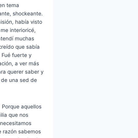
 en tema
ante, shockeante.
sión, había visto
me interioricé,
entendí muchas
creído que sabía
 Fué fuerte y
ación, a ver más
ra querer saber y
o de una sed de
. Porque aquellos
ilia que nos
 necesitamos
de razón sabemos