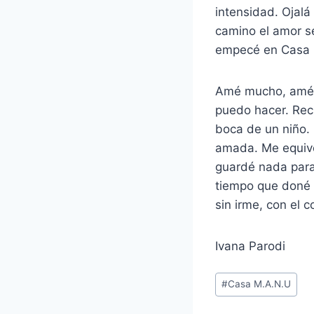
intensidad. Ojalá
camino el amor se
empecé en Casa M
Amé mucho, amé f
puedo hacer. Rec
boca de un niño. L
amada. Me equivo
guardé nada para
tiempo que doné 
sin irme, con el 
Ivana Parodi
Etiquetas
#
Casa M.A.N.U
de