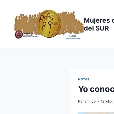
Saltar
al
contenido
Mujeres 
del SUR
NOTAS
Yo conoc
Por
amnyp
12 julio