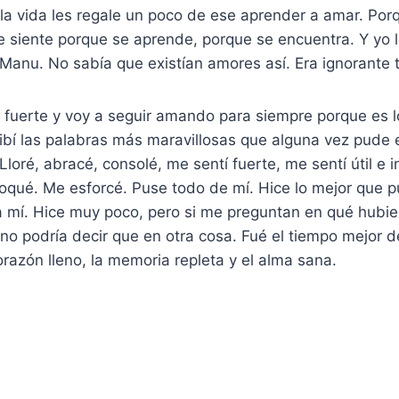
 la vida les regale un poco de ese aprender a amar. Porqu
 siente porque se aprende, porque se encuentra. Y yo l
anu. No sabía que existían amores así. Era ignorante 
uerte y voy a seguir amando para siempre porque es l
ibí las palabras más maravillosas que alguna vez pude 
loré, abracé, consolé, me sentí fuerte, me sentí útil e in
qué. Me esforcé. Puse todo de mí. Hice lo mejor que 
 mí. Hice muy poco, pero si me preguntan en qué hubier
no podría decir que en otra cosa. Fué el tiempo mejor 
corazón lleno, la memoria repleta y el alma sana.