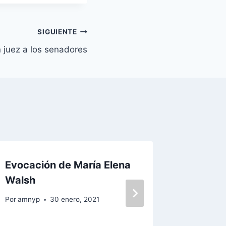
SIGUIENTE
 juez a los senadores
Evocación de María Elena
Cómo t
Walsh
person
Palerm
Por
amnyp
30 enero, 2021
Por
amnyp