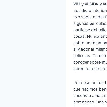
VIH y el SIDA y l
decidiera interio
¡No sabía nada! 
algunas películas 
participé del ta
cosas. Nunca ante
sobre un tema par
aliviador al mism
películas. Comen
conocer sobre muc
aprender que cre
Pero eso no fue 
que nacimos bend
enseñó a amar, n
aprenderlo (una 