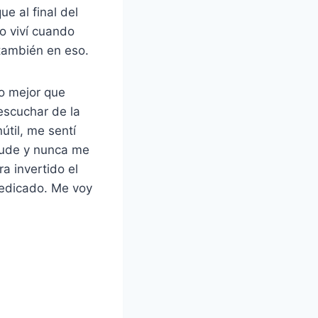
e al final del
o viví cuando
también en eso.
o mejor que
escuchar de la
útil, me sentí
pude y nunca me
a invertido el
dedicado. Me voy