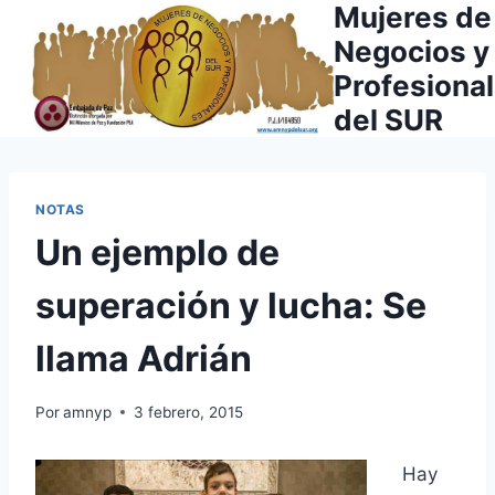
Mujeres de
Saltar
al
Negocios y
contenido
Profesiona
del SUR
NOTAS
Un ejemplo de
superación y lucha: Se
llama Adrián
Por
amnyp
3 febrero, 2015
Hay