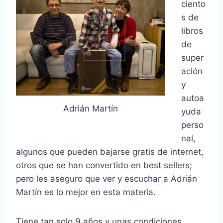
ciento
s de
libros
de
super
ación
y
autoa
Adrián Martín
yuda
perso
nal,
algunos que pueden bajarse gratis de internet,
otros que se han convertido en best sellers;
pero les aseguro que ver y escuchar a Adrián
Martín es lo mejor en esta materia.
Tiene tan solo 9 años y unas condiciones