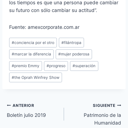
los tiempos es que una persona puede cambiar
su futuro con sólo cambiar su actitud”.
Fuente: amexcorporate.com.ar
Etiquetas
#
conciencia por el otro
#
filántropa
de
#
marcar la diferencia
#
mujer poderosa
la
entrada:
#
premio Emmy
#
progreso
#
superación
#
the Oprah Winfrey Show
Navegación
ANTERIOR
SIGUIENTE
Boletín julio 2019
Patrimonio de la
de
Humanidad