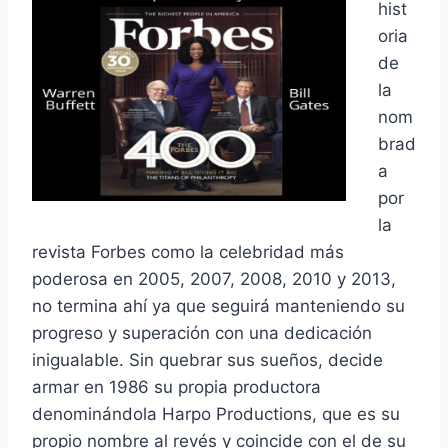
hist
oria
de
la
nom
brad
a
por
la
revista Forbes como la celebridad más
poderosa en 2005, 2007, 2008, 2010 y 2013,
no termina ahí ya que seguirá manteniendo su
progreso y superación con una dedicación
inigualable. Sin quebrar sus sueños, decide
armar en 1986 su propia productora
denominándola Harpo Productions, que es su
propio nombre al revés y coincide con el de su