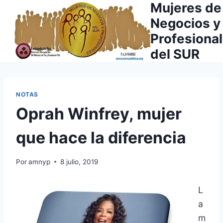
Mujeres de
Saltar
al
Negocios y
contenido
Profesiona
del SUR
NOTAS
Oprah Winfrey, mujer
que hace la diferencia
Por
amnyp
8 julio, 2019
L
a
m