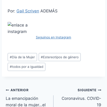
Por:
Gail Scriven
ADEMÁS
Seguinos en Instagram
Etiquetas
#
Día de la Mujer
#
Estereotipos de género
de
#
todos por a igualdad
la
entrada:
Navegación
ANTERIOR
SIGUIENTE
La emancipación
Coronavirus. COVID-
de
moral de la mujer…el
19