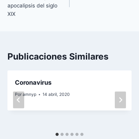
entradas
apocalipsis del siglo
XIX
Publicaciones Similares
Coronavirus
Por
amnyp
14 abril, 2020