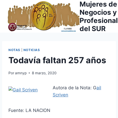
Mujeres de
Saltar
al
Negocios y
contenido
Profesiona
del SUR
NOTAS
|
NOTICIAS
Todavía faltan 257 años
Por
amnyp
8 marzo, 2020
Autora de la Nota: G
ail
Scriven
Fuente: LA NACION