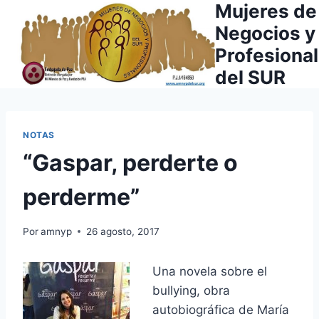
Mujeres de
Saltar
al
Negocios y
contenido
Profesiona
del SUR
NOTAS
“Gaspar, perderte o
perderme”
Por
amnyp
26 agosto, 2017
Una novela sobre el
bullying, obra
autobiográfica de María