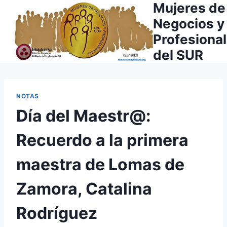
Mujeres de
Saltar
al
Negocios y
contenido
Profesiona
del SUR
NOTAS
Día del Maestr@:
Recuerdo a la primera
maestra de Lomas de
Zamora, Catalina
Rodríguez