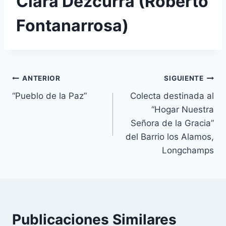
Clara Dezcurra (Roberto
Fontanarrosa)
Navegación
ANTERIOR
SIGUIENTE
“Pueblo de la Paz”
Colecta destinada al
de
“Hogar Nuestra
entradas
Señora de la Gracia”
del Barrio los Alamos,
Longchamps
Publicaciones Similares