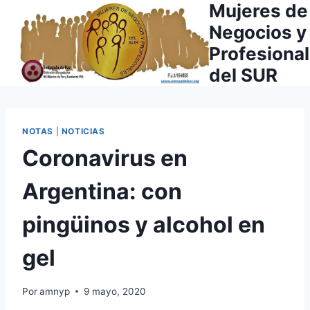
Mujeres de
Saltar
al
Negocios y
contenido
Profesiona
del SUR
NOTAS
|
NOTICIAS
Coronavirus en
Argentina: con
pingüinos y alcohol en
gel
Por
amnyp
9 mayo, 2020