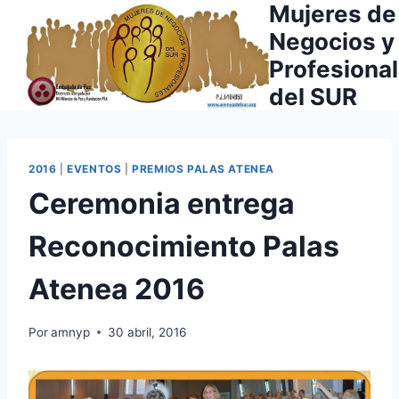
Mujeres de
Saltar
al
Negocios y
contenido
Profesiona
del SUR
2016
|
EVENTOS
|
PREMIOS PALAS ATENEA
Ceremonia entrega
Reconocimiento Palas
Atenea 2016
Por
amnyp
30 abril, 2016