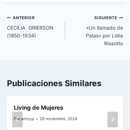
Navegación
ANTERIOR
SIGUIENTE
CECILIA GRIERSON
«Un llamado de
de
(1850-1934)
Palas» por Lidia
entradas
Rissotto
Publicaciones Similares
Living de Mujeres
Por
amnyp
29 noviembre, 2024