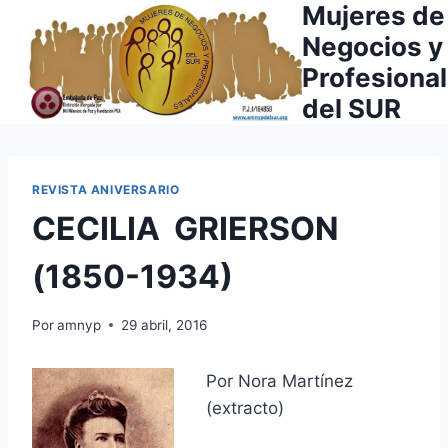
Mujeres de
Saltar
al
Negocios y
contenido
Profesiona
del SUR
REVISTA ANIVERSARIO
CECILIA GRIERSON
(1850-1934)
Por
amnyp
29 abril, 2016
Por Nora Martínez
(extracto)