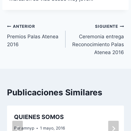
Navegación
ANTERIOR
SIGUIENTE
Premios Palas Atenea
Ceremonia entrega
de
2016
Reconocimiento Palas
entradas
Atenea 2016
Publicaciones Similares
QUIENES SOMOS
Por
amnyp
1 mayo, 2016