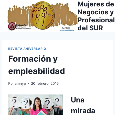
Mujeres de
Saltar
al
Negocios y
contenido
Profesiona
del SUR
REVISTA ANIVERSARIO
Formación y
empleabilidad
Por
amnyp
20 febrero, 2016
Una
mirada