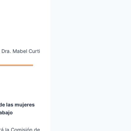
» Dra. Mabel Curti
e las mujeres
abajo
rá la Comisión de