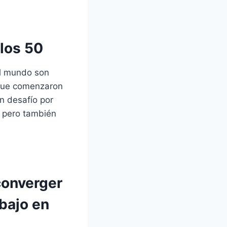
los 50
al mundo son
 que comenzaron
n desafío por
, pero también
converger
abajo en