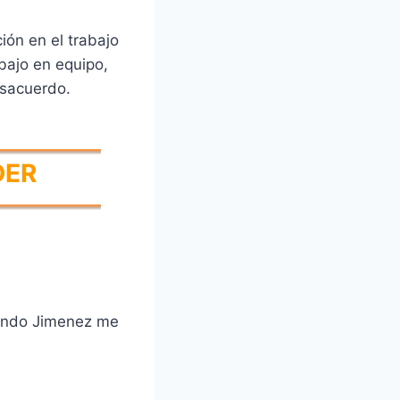
ón en el trabajo
bajo en equipo,
esacuerdo.
DER
ando Jimenez me