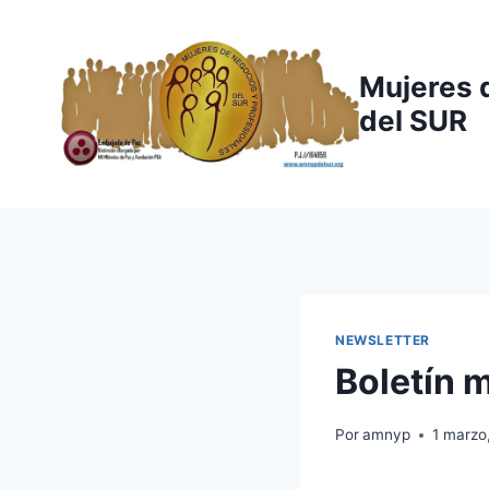
Saltar
al
contenido
Mujeres 
del SUR
NEWSLETTER
Boletín 
Por
amnyp
1 marzo