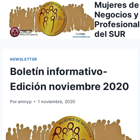
Mujeres de
Saltar
al
Negocios y
contenido
Profesiona
del SUR
NEWSLETTER
Boletín informativo-
Edición noviembre 2020
Por
amnyp
1 noviembre, 2020