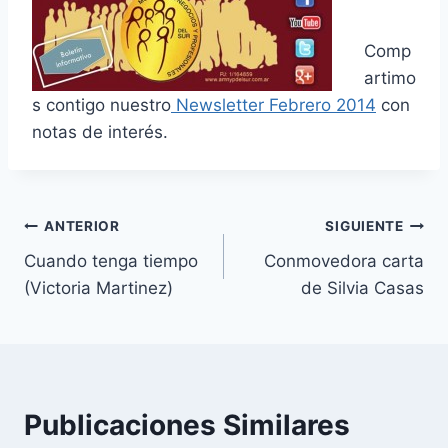
Comp
artimo
s contigo nuestro
Newsletter Febrero 2014
con
notas de interés.
Navegación
ANTERIOR
SIGUIENTE
Cuando tenga tiempo
Conmovedora carta
de
(Victoria Martinez)
de Silvia Casas
entradas
Publicaciones Similares