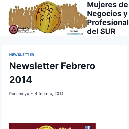
Mujeres de
Saltar
al
Negocios y
contenido
Profesiona
del SUR
NEWSLETTER
Newsletter Febrero
2014
Por
amnyp
4 febrero, 2014