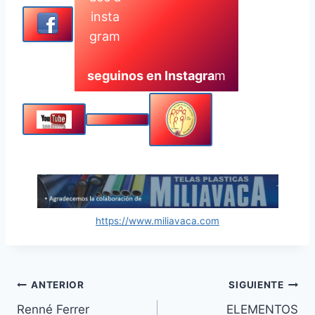
seguinos en Instagra
m
https://www.miliavaca.com
Navegación
ANTERIOR
SIGUIENTE
Renné Ferrer
ELEMENTOS