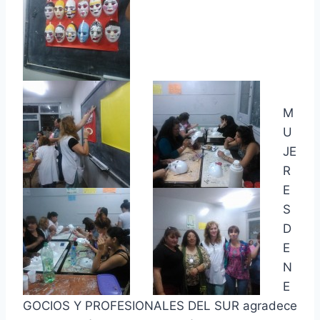
M
U
JE
R
E
S
D
E
N
E
GOCIOS Y PROFESIONALES DEL SUR agradece