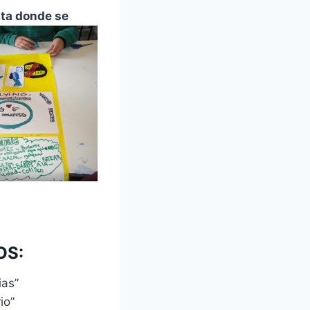
sta donde se
OS:
ias”
io”