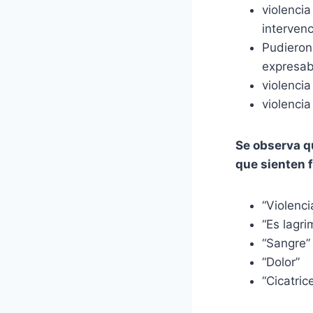
violencia
interven
Pudieron 
expresa
violencia
violenci
Se observa q
que sienten f
“Violenc
“Es lagri
“Sangre”
“Dolor”
“Cicatric