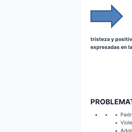
tristeza y positi
expresadas en l
PROBLEMA
Padr
Viol
Adol