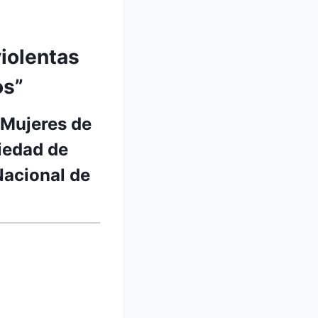
violentas
os”
«Mujeres de
iedad de
acional de