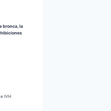
a bronca, la
nhibiciones
de IVH