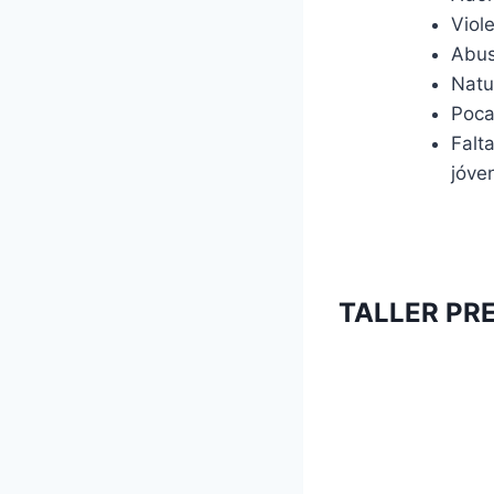
Viol
Abus
Natu
Poca
Falt
jóve
TALLER PR