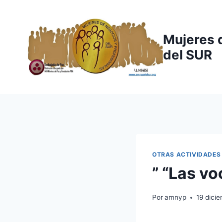
Saltar
al
contenido
Mujeres 
del SUR
OTRAS ACTIVIDADES
” “Las vo
Por
amnyp
19 dici