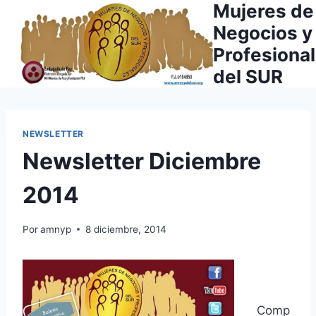
Mujeres de
Saltar
al
Negocios y
contenido
Profesiona
del SUR
NEWSLETTER
Newsletter Diciembre
2014
Por
amnyp
8 diciembre, 2014
Comp