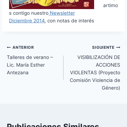
artimo
s contigo nuestro
Newsletter
Diciembre 2014
, con notas de interés
Navegación
ANTERIOR
SIGUIENTE
Talleres de verano –
VISIBILIZACIÓN DE
de
Lic. María Esther
ACCIONES
entradas
Antezana
VIOLENTAS (Proyecto
Comisión Violencia de
Género)
Publicaciones Similares