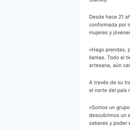
Desde hace 21 añ
conformada por m
mujeres y jóvene
«Hago prendas, p
llamas. Todo el t
artesana, aún can
A través de su t
el norte del país
«Somos un grupo 
descubrimos un e
saberes y poder 