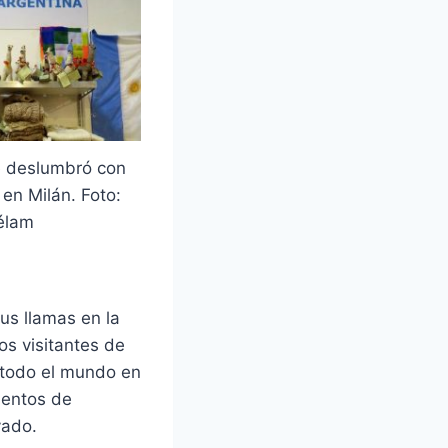
e deslumbró con
en Milán. Foto:
élam
sus llamas en la
s visitantes de
 todo el mundo en
cientos de
vado.