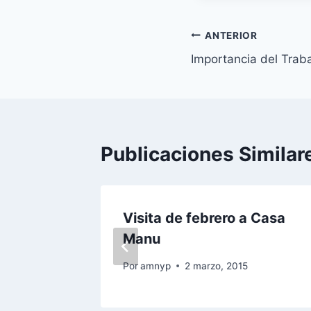
Navegación
ANTERIOR
Importancia del Traba
de
entradas
Publicaciones Similar
SA
Visita de febrero a Casa
Manu
Por
amnyp
2 marzo, 2015