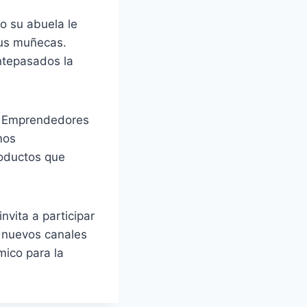
do su abuela le
sus muñecas.
ntepasados la
or Emprendedores
mos
roductos que
nvita a participar
r nuevos canales
mico para la