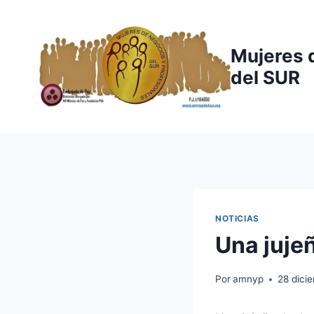
Saltar
al
contenido
Mujeres 
del SUR
NOTICIAS
Una juje
Por
amnyp
28 dici