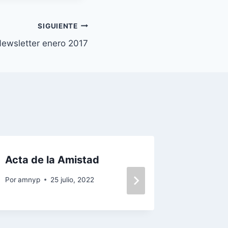
SIGUIENTE
ewsletter enero 2017
Acta de la Amistad
Proyect
Por
amnyp
25 julio, 2022
Por
amnyp