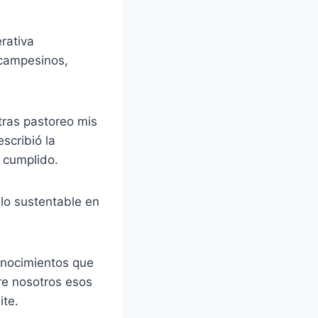
rativa
 campesinos,
tras pastoreo mis
scribió la
o cumplido.
lo sustentable en
onocimientos que
re nosotros esos
ite.