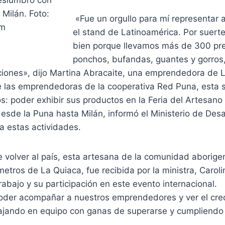
eslumbró con
Milán. Foto:
«Fue un orgullo para mí representar a
am
el stand de Latinoamérica. Por suert
bien porque llevamos más de 300 pre
ponchos, bufandas, guantes y gorros
ciones», dijo Martina Abracaite, una emprendedora de 
e las emprendedoras de la cooperativa Red Puna, esta
: poder exhibir sus productos en la Feria del Artesano 
esde la Puna hasta Milán, informó el Ministerio de Desar
a estas actividades.
 volver al país, esta artesana de la comunidad aborige
metros de La Quiaca, fue recibida por la ministra, Caroli
 trabajo y su participación en este evento internacional.
poder acompañar a nuestros emprendedores y ver el cre
bajando en equipo con ganas de superarse y cumpliendo 