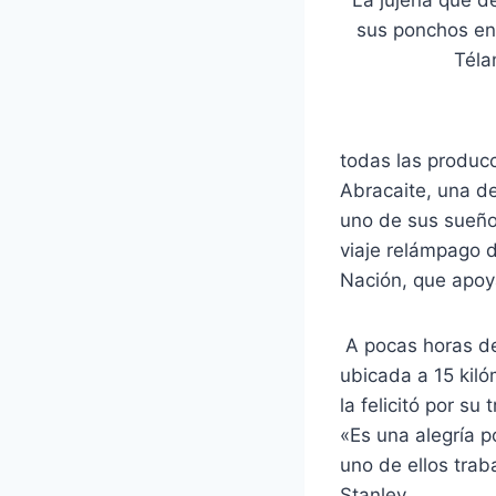
La jujeña que d
sus ponchos en 
Tél
todas las produc
Abracaite, una d
uno de sus sueños
viaje relámpago d
Nación, que apoy
A pocas horas de
ubicada a 15 kiló
la felicitó por su
«Es una alegría 
uno de ellos tra
Stanley.