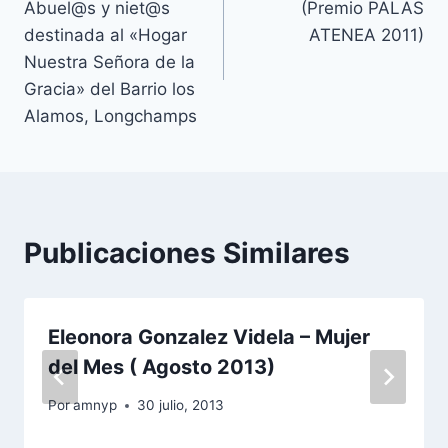
Abuel@s y niet@s
(Premio PALAS
entradas
destinada al «Hogar
ATENEA 2011)
Nuestra Señora de la
Gracia» del Barrio los
Alamos, Longchamps
Publicaciones Similares
Eleonora Gonzalez Videla – Mujer
del Mes ( Agosto 2013)
Por
amnyp
30 julio, 2013