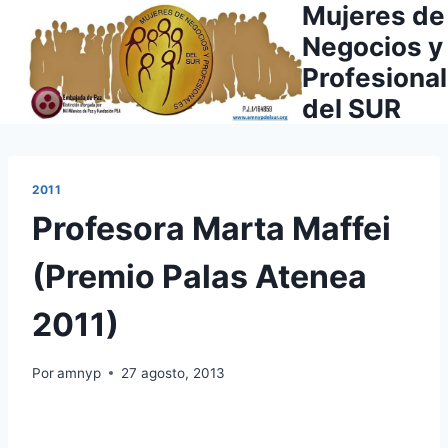
Mujeres de
Saltar
al
Negocios y
contenido
Profesiona
del SUR
2011
Profesora Marta Maffei
(Premio Palas Atenea
2011)
Por
amnyp
27 agosto, 2013