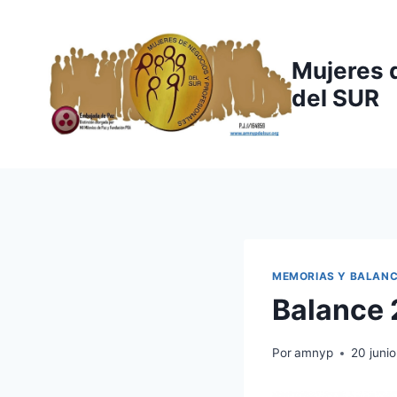
Saltar
al
contenido
Mujeres 
del SUR
MEMORIAS Y BALAN
Balance
Por
amnyp
20 junio