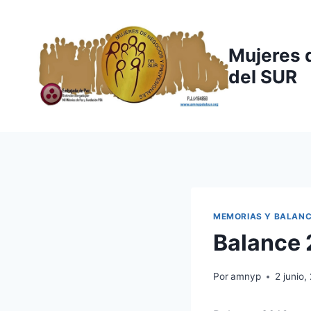
Saltar
al
contenido
Mujeres 
del SUR
MEMORIAS Y BALAN
Balance
Por
amnyp
2 junio,