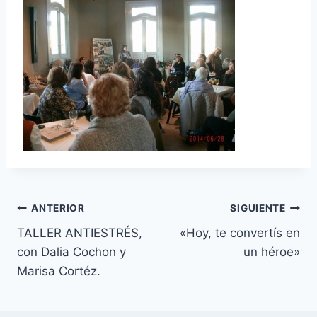
Navegación
ANTERIOR
SIGUIENTE
TALLER ANTIESTRÉS,
«Hoy, te convertís en
de
con Dalia Cochon y
un héroe»
entradas
Marisa Cortéz.