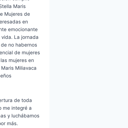
tella Maris
de Mujeres de
teresadas en
ente emocionante
 vida. La jornada
o de no habernos
tencial de mujeres
 las mujeres en
a Maris Miliavaca
ueños
ertura de toda
 me integré a
omas y luchábamos
por más.