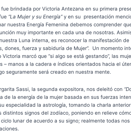
 fue brindada por Victoria Antezana en su primera pres
 fue
“La Mujer y su Energía”
y en su presentación menci
nar nuestra Energía Femenina debemos comprender que
unción muy importante en cada una de nosotras. Asimi
nuestra Luna interna, es reconocer la manifestación de
s, dones, fuerza y sabiduría de Mujer”. Un momento int
 Victoria marcó que “si algo se está gestando”, las mu
s – manos a la cadera e índices orientados hacia el út
go seguramente será creado en nuestra mente.
rgarita Sassi, la segunda expositora, nos deleitó con
“D
 de la energía de la mujer basada en sus fuerzas inte
 especialidad la astrología, tomando la charla anterior 
os distintos signos del zodíaco, poniendo en relieve cóm
 ciclo lunar de acuerdo a su signo; realmente todas no
aciones.