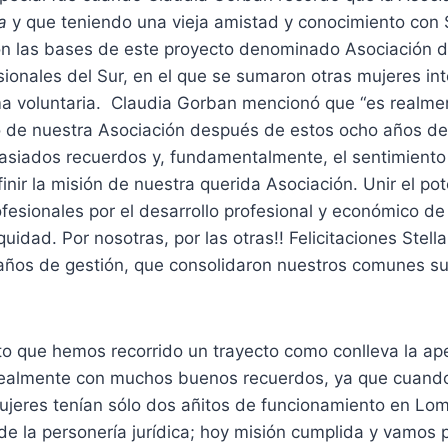
a
y que teniendo una vieja amistad y conocimiento con S
on las bases de este proyecto denominado Asociación 
ionales del Sur, en el que se sumaron otras mujeres in
rma voluntaria. Claudia Gorban mencionó que “es realm
to de nuestra Asociación después de estos ocho años de
asiados recuerdos y, fundamentalmente, el sentimient
inir la misión de nuestra querida Asociación. Unir el po
fesionales por el desarrollo profesional y económico de
uidad. Por nosotras, por las otras!! Felicitaciones Stell
 años de gestión, que consolidaron nuestros comunes s
to que hemos recorrido un trayecto como conlleva la ap
realmente con muchos buenos recuerdos, ya que cuando
ujeres tenían sólo dos añitos de funcionamiento en L
de la personería jurídica; hoy misión cumplida y vamos 