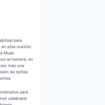
abitual para
, en esta ocasión
la Mujer
 con el hombre, en
 vez más una
isión de tantas
echos.
vindicativo para
mos celebrarlo
mbiente