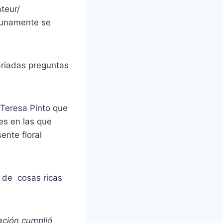
teur/
rtunamente se
variadas preguntas
 Teresa Pinto que
es en las que
nte floral
o de cosas ricas
ación cumplió