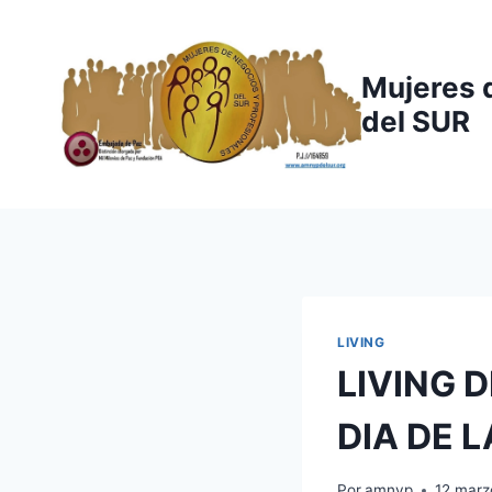
Saltar
al
contenido
Mujeres 
del SUR
LIVING
LIVING 
DIA DE 
Por
amnyp
12 marz