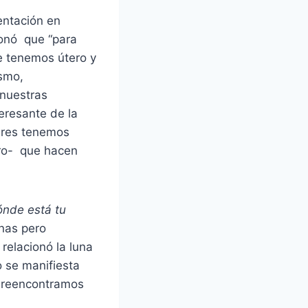
entación en
onó que “para
 tenemos útero y
smo,
 nuestras
eresante de la
jeres tenemos
ero- que hacen
ónde está tu
rnas pero
relacionó la luna
o se manifiesta
s reencontramos