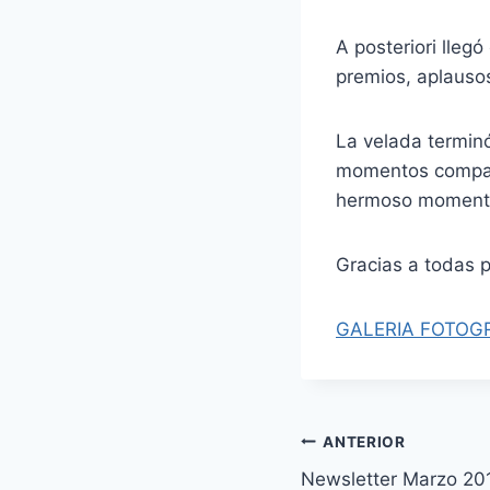
A posteriori lle
premios, aplauso
La velada terminó
momentos compar
hermoso momento 
Gracias a todas p
GALERIA FOTOG
Navegación
ANTERIOR
Newsletter Marzo 20