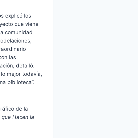
s explicó los
oyecto que viene
 la comunidad
modelaciones,
raordinario
con las
ación, detalló:
rlo mejor todavía,
na biblioteca”.
ráfico de la
 que Hacen la