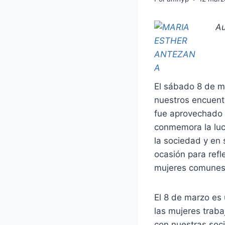
Au
El sábado 8 de ma
nuestros encuentr
fue aprovechado p
conmemora la luch
la sociedad y en 
ocasión para refl
mujeres comunes 
El 8 de marzo es 
las mujeres trab
con nuestras soc