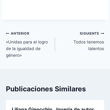
Navegación
ANTERIOR
SIGUIENTE
«Unidas para el logro
Todos tenemos
de
de la igualdad de
talentos
entradas
género»
Publicaciones Similares
Liliana Ginocchio. Joyería de autor.