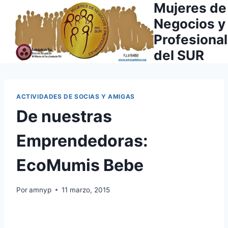
Mujeres de
Saltar
al
Negocios y
contenido
Profesiona
del SUR
ACTIVIDADES DE SOCIAS Y AMIGAS
De nuestras
Emprendedoras:
EcoMumis Bebe
Por
amnyp
11 marzo, 2015