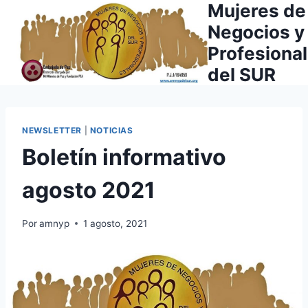
Mujeres de
Saltar
al
Negocios y
contenido
Profesiona
del SUR
NEWSLETTER
|
NOTICIAS
Boletín informativo
agosto 2021
Por
amnyp
1 agosto, 2021