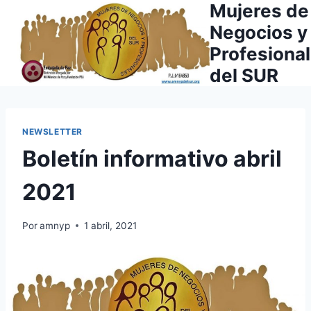
Mujeres de
Saltar
al
Negocios y
contenido
Profesiona
del SUR
NEWSLETTER
Boletín informativo abril
2021
Por
amnyp
1 abril, 2021