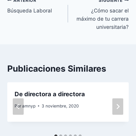
Navegación
ANTERIOR
SIGUIENTE
Búsqueda Laboral
¿Cómo sacar el
de
máximo de tu carrera
entradas
universitaria?
Publicaciones Similares
De directora a directora
Por
amnyp
3 noviembre, 2020