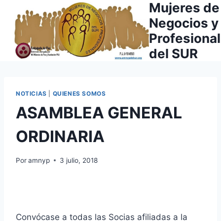
Mujeres de
Saltar
al
Negocios y
contenido
Profesiona
del SUR
NOTICIAS
|
QUIENES SOMOS
ASAMBLEA GENERAL
ORDINARIA
Por
amnyp
3 julio, 2018
Convócase a todas las Socias afiliadas a la