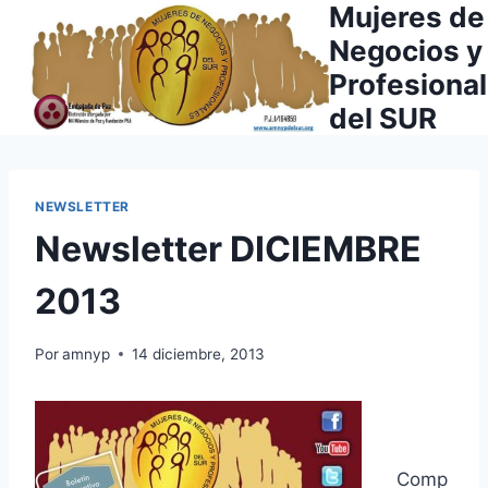
Mujeres de
Saltar
al
Negocios y
contenido
Profesiona
del SUR
NEWSLETTER
Newsletter DICIEMBRE
2013
Por
amnyp
14 diciembre, 2013
Comp