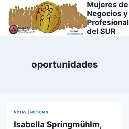
Mujeres de
Saltar
al
Negocios y
contenido
Profesiona
del SUR
oportunidades
NOTAS
|
NOTICIAS
Isabella Springmühlm,