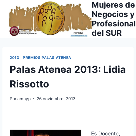
Mujeres de
Saltar
al
Negocios y
contenido
Profesiona
del SUR
2013
|
PREMIOS PALAS ATENEA
Palas Atenea 2013: Lidia
Rissotto
Por
amnyp
26 noviembre, 2013
Es Docente,