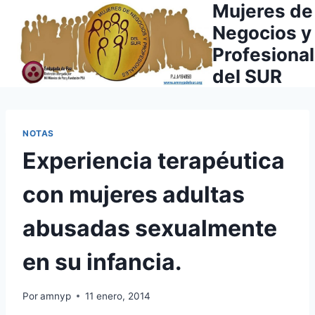
Mujeres de
Saltar
al
Negocios y
contenido
Profesiona
del SUR
NOTAS
Experiencia terapéutica
con mujeres adultas
abusadas sexualmente
en su infancia.
Por
amnyp
11 enero, 2014