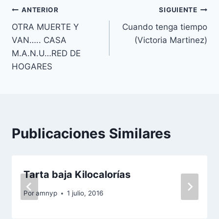
Navegación
ANTERIOR
SIGUIENTE
OTRA MUERTE Y
Cuando tenga tiempo
de
VAN….. CASA
(Victoria Martinez)
entradas
M.A.N.U…RED DE
HOGARES
Publicaciones Similares
Tarta baja Kilocalorías
Por
amnyp
1 julio, 2016