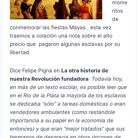
mome
ntos
de
conmemorar las fiestas Mayas , esta vez
traemos a colación una nota sobre el alto
precio que pagaron algunas esclavas por su
libertad.
Dice Felipe Pigna en
La otra historia de
nuestra Revolución fundadora
:
Todavía hoy,
en más de un texto escolar, es posible leer que
en el Río de la Plata la mayoría de los esclavos
se dedicaba “sólo” a tareas domésticas o eran
vendedores ambulantes (como restándole
importancia a su papel en la economía de
entonces) y que eran “mejor tratados” que sus
hermanos de desgracia en otros rincones de