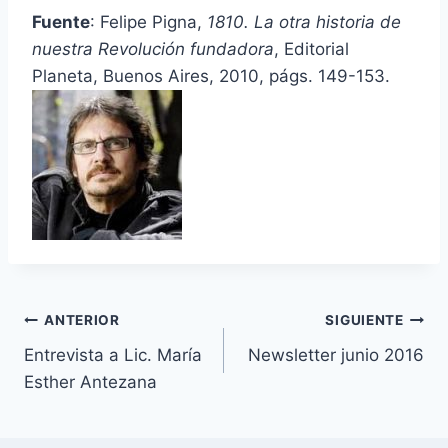
Fuente
: Felipe Pigna,
1810. La otra historia de
nuestra Revolución fundadora
, Editorial
Planeta, Buenos Aires, 2010, p
ágs. 149-153.
Navegación
ANTERIOR
SIGUIENTE
Entrevista a Lic. María
Newsletter junio 2016
de
Esther Antezana
entradas