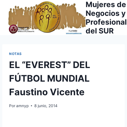
Mujeres de
Saltar
al
Negocios y
contenido
Profesiona
del SUR
NOTAS
EL “EVEREST” DEL
FÚTBOL MUNDIAL
Faustino Vicente
Por
amnyp
8 junio, 2014