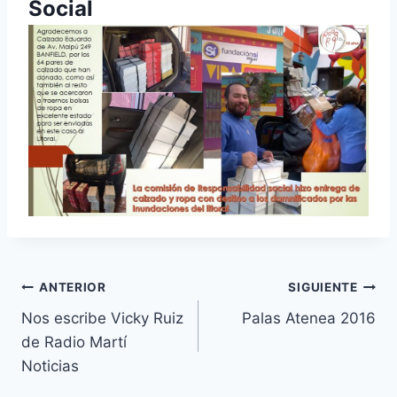
Social
Navegación
ANTERIOR
SIGUIENTE
Nos escribe Vicky Ruiz
Palas Atenea 2016
de
de Radio Martí
entradas
Noticias