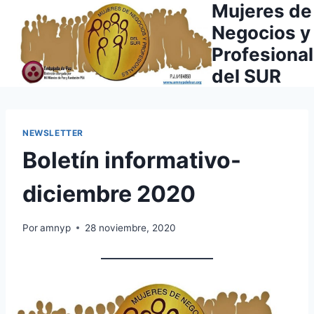
Mujeres de
Saltar
al
Negocios y
contenido
Profesiona
del SUR
NEWSLETTER
Boletín informativo-
diciembre 2020
Por
amnyp
28 noviembre, 2020