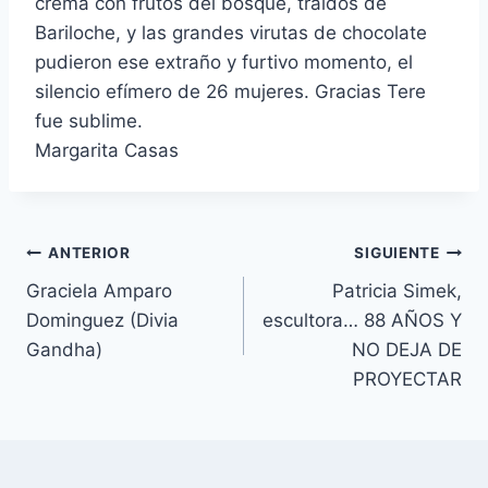
crema con frutos del bosque, traídos de
Bariloche, y las grandes virutas de chocolate
pudieron ese extraño y furtivo momento, el
silencio efímero de 26 mujeres. Gracias Tere
fue sublime.
Margarita Casas
Navegación
ANTERIOR
SIGUIENTE
Graciela Amparo
Patricia Simek,
de
Dominguez (Divia
escultora… 88 AÑOS Y
entradas
Gandha)
NO DEJA DE
PROYECTAR