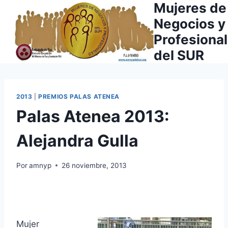
Mujeres de
Saltar
al
Negocios y
contenido
Profesiona
del SUR
2013
|
PREMIOS PALAS ATENEA
Palas Atenea 2013:
Alejandra Gulla
Por
amnyp
26 noviembre, 2013
Mujer